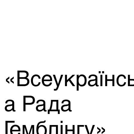
«Всеукраїнс
а Рада
Гемблінгу»