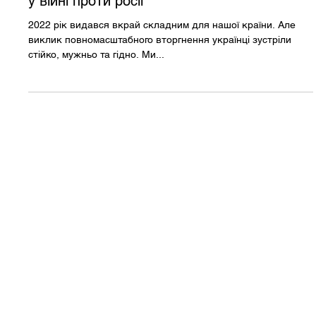
Як легальний гральний
бізнес працює на перемогу
у війні проти росії
2022 рік видався вкрай складним для нашої країни. Але
виклик повномасштабного вторгнення українці зустріли
стійко, мужньо та гідно. Ми...