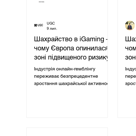
повноцінна галузь кримінальної
сере
еконо
UGC
9 лип.
Шахрайство в iGaming –
Шах
чому Європа опинилася в
чом
зоні підвищеного ризику
зон
Індустрія онлайн-гемблінгу
Інду
переживає безпрецедентне
пере
зростання шахрайської активності.
зрос
За останній рік обсяг підозрілих
За о
транзакцій у сегменті iGaming
тран
збільшився у 4,5 раза, а середній
збіл
розмір такої операції зріс майже
розм
вдвічі – з приблизно 4 тисяч до 6,5
вдві
тисяч доларів. Ці цифри свідчать
тися
не про поодинокі випадки
не п