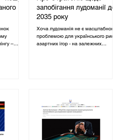
аного
запобігання лудоманії до
2035 року
инок
Хоча лудоманія не є масштабною
зму
проблемою для українського ринку
інгу –
азартних ігор - на залежних
, бетінг,
припадає лише 0,5-1% гравців -
прямків
ігнорувати її не можна. Після появи
егменти,
нового регулятора ринку PlayCity,
була представлена стратегія щодо
твом та
запобігання лудоманії до 2035
и. Однак,
року, яка покликана уніфікувати
мовлює
зусилля держави та приватного
інгу, які
сектору у боротьбі з ігровою
 поле зору
залежністю та підвищити їх
вже
ефективність. Детальніше
ь на
дним з