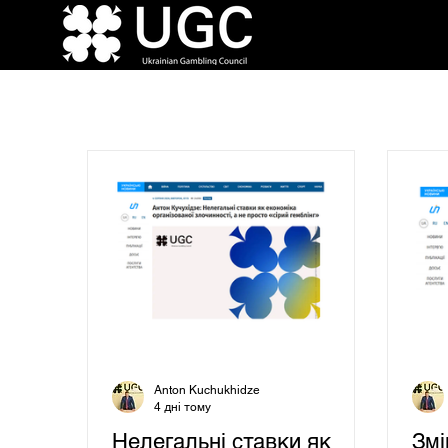
Anton Kuchukhidze
4 дні тому
Нелегальні ставки як
Змі