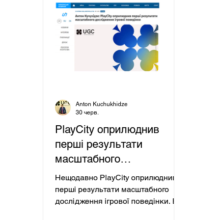
зловживань, а про системну
злов
трансформацію самого характеру
тран
загроз, з якими стикаються
загр
організатори азартних ігор в
орга
онлайн сегменті. Детальніше
онла
Anton Kuchukhidze
30 черв.
PlayCity оприлюднив
перші результати
масштабного
дослідження ігрової
Нещодавно PlayCity оприлюднив
поведінки
перші результати масштабного
дослідження ігрової поведінки. В
ньому взяли участь 3164