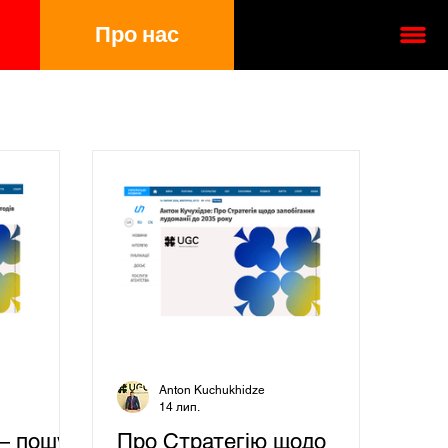
Про нас
УКР
ENG
Anton Kuchukhidze
14 лип.
— пошук
Про Стратегію щодо