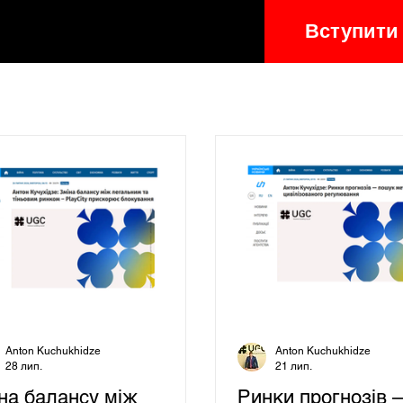
Вступити
Anton Kuchukhidze
Anton Kuchukhidze
28 лип.
21 лип.
на балансу між
Ринки прогнозів 