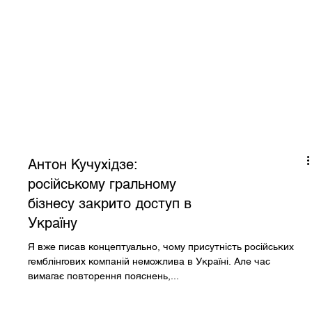
Антон Кучухідзе:
російському гральному
бізнесу закрито доступ в
Україну