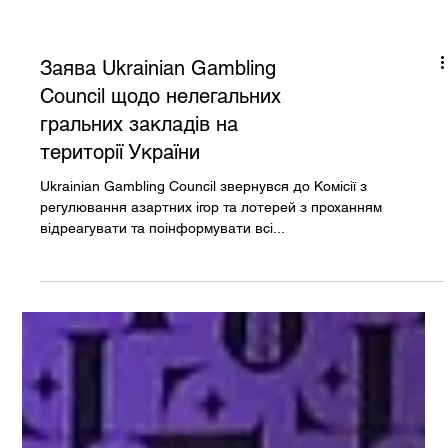
Заява Ukrainian Gambling
Council щодо нелегальних
гральних закладів на
території України
Ukrainian Gambling Council звернувся до Комісії з
регулювання азартних ігор та лотерей з проханням
відреагувати та поінформувати всі...