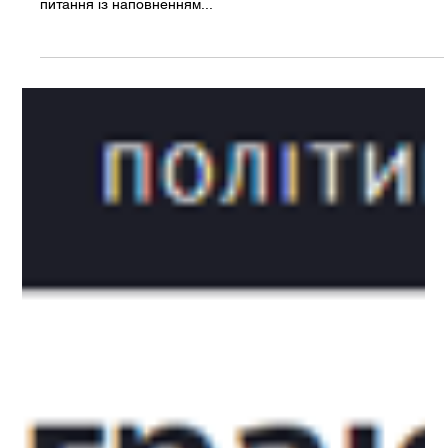
Alexandr Tolokonnikov:
Гральні зони – реальний
шанс для економічного
зростання та розвитку
територій
Сфера азартних ігор потенційно може перетворити окремі
регіони України на економічно більш успішні та вирішити
питання із наповненням...