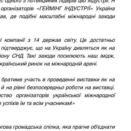
одного з потенційних лідерів цієї індустрії. Я 
організаторів «ГЕЙМІНГ ІНДУСТРІЇ» Україна 
в, де подібні масштабні міжнародні заходи 
 компанії з 14 держав світу. Це достатньо 
підтверджує, що на Україну дивляться як на 
іону СНД. Такі заходи посилюють наш імідж, 
раїнський ринок на міжнародній арені. 
братиме участь в проведенні виставки як на 
к й на рівні безпосередньо роботи на виставці. 
во організаторів української міжнародної 
спіхів їм та всім учасникам
!» 
гова громадська спілка, яка прагне об'єднати 