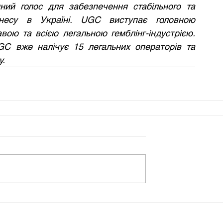
ний голос для забезпечення стабільного та 
знесу в Україні. UGC виступає головною 
ою та всією легальною гемблінг-індустрією. 
Станом на сьогодні кількість членів UGC вже налічує 15 легальних операторів та 
у.