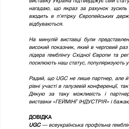
виставку Україна підтверджує свій статус 
нагадаю, що якраз за рахунок зусиль 
входить в п’ятірку Європейських держа
відбуваються.
На минулій виставці були представлені
високий показник, який в черговий раз 
лідера гемблінгу Східної Європи та рег
посилюють наш статус, популяризують ук
Радий, що UGC не лише партнер, але й 
рівні участі в галузевій конференції, та
Дякую за таку можливість і партнерст
виставки «ГЕЙМІНГ ІНДУСТРІЯ» і бажаю у
ДОВІДКА
UGC
 — всеукраїнська профільна гемблін