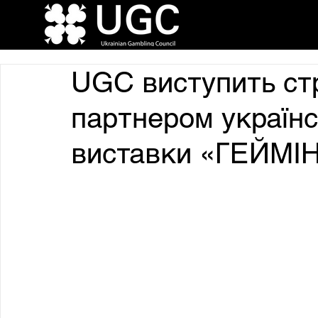
UGC виступить ст
партнером українс
виставки «ГЕЙМІ