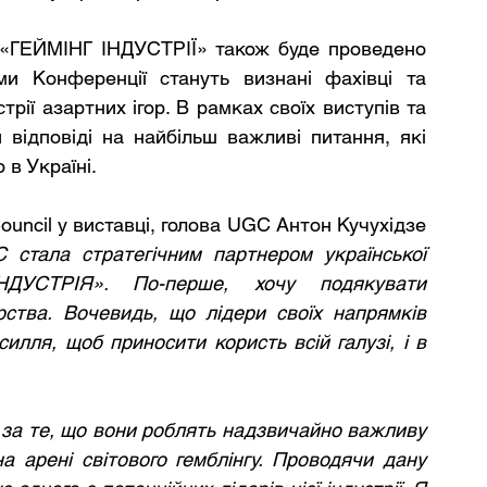
 «ГЕЙМІНГ ІНДУСТРІЇ» також буде проведено 
и Конференції стануть визнані фахівці та 
трії азартних ігор. В рамках своїх виступів та 
відповіді на найбільш важливі питання, які 
 в Україні.
uncil у виставці, голова UGC Антон Кучухідзе 
стала стратегічним партнером української 
НДУСТРІЯ». По-перше, хочу подякувати 
рства. Вочевидь, що лідери своїх напрямків 
силля, щоб приносити користь всій галузі, і в 
 за те, що вони роблять надзвичайно важливу 
 арені світового гемблінгу. Проводячи дану 