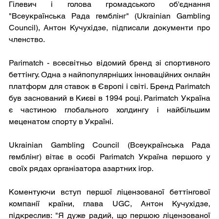
Гілевич і голова громадського об'єднання 
"Всеукраїнська Рада гемблінг" (Ukrainian Gambling 
Council), Антон Кучухідзе, підписали документи про 
членство.
Parimatch - всесвітньо відомий бренд зі спортивного 
беттінгу. Одна з найпопулярніших інноваційних онлайн 
платформ для ставок в Європі і світі. Бренд Parimatch 
був заснований в Києві в 1994 році. Parimatch Україна 
є частиною глобального холдингу і найбільшим 
меценатом спорту в Україні.
Ukrainian Gambling Council (Всеукраїнська Рада 
гемблінг) вітає в особі Parimatch Україна першого у 
своїх рядах організатора азартних ігор.
Коментуючи вступ першої ліцензованої беттінгової 
компанії країни, глава UGC, Антон Кучухідзе, 
підкреслив: "Я дуже радий, що першою ліцензованої 