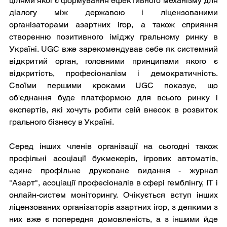
цілями якої є формування ефективного механізму для 
діалогу між державою і ліцензованими 
організаторами азартних ігор, а також сприяння 
створенню позитивного іміджу гральному ринку в 
Україні. UGC вже зарекомендував себе як системний 
відкритий орган, головними принципами якого є 
відкритість, професіоналізм і демократичність. 
Своїми першими кроками UGC показує, що 
об'єднання буде платформою для всього ринку і 
експертів, які хочуть робити свій внесок в розвиток 
грального бізнесу в Україні.
Серед інших членів організації на сьогодні також 
профільні асоціації букмекерів, ігрових автоматів, 
єдине профільне друковане видання - журнал 
"Азарт", асоціації професіоналів в сфері гемблінгу, IT і 
онлайн-систем моніторингу. Очікується вступ інших 
ліцензованих організаторів азартних ігор, з деякими з 
них вже є попередня домовленість, а з іншими йде 