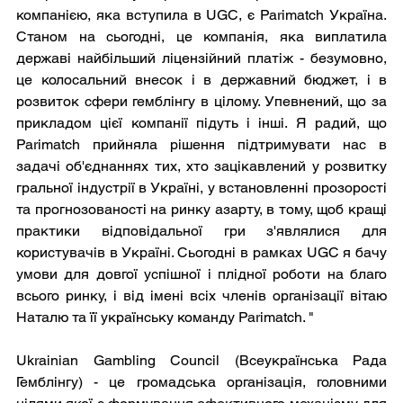
компанією, яка вступила в UGC, є Parimatch Україна. 
Станом на сьогодні, це компанія, яка виплатила 
державі найбільший ліцензійний платіж - безумовно, 
це колосальний внесок і в державний бюджет, і в 
розвиток сфери гемблінгу в цілому. Упевнений, що за 
прикладом цієї компанії підуть і інші. Я радий, що 
Parimatch прийняла рішення підтримувати нас в 
задачі об'єднаннях тих, хто зацікавлений у розвитку 
гральної індустрії в Україні, у встановленні прозорості 
та прогнозованості на ринку азарту, в тому, щоб кращі 
практики відповідальної гри з'являлися для 
користувачів в Україні. Сьогодні в рамках UGC я бачу 
умови для довгої успішної і плідної роботи на благо 
всього ринку, і від імені всіх членів організації вітаю 
Наталю та її українську команду Parimatch. "
Ukrainian Gambling Council (Всеукраїнська Рада 
Гемблінгу) - це громадська організація, головними 