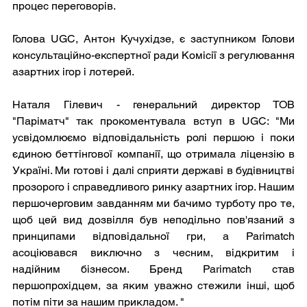
процес переговорів.
Голова UGC, Антон Кучухідзе, є заступником Голови 
консультаційно-експертної ради Комісії з регулювання 
азартних ігор і лотерей.
Наталя Гілевич - генеральний директор ТОВ 
"Паріматч" так прокоментувала вступ в UGC: "Ми 
усвідомлюємо відповідальність ролі першою і поки 
єдиною беттінгової компанії, що отримала ліцензію в 
Україні. Ми готові і далі сприяти державі в будівництві 
прозорого і справедливого ринку азартних ігор. Нашим 
першочерговим завданням ми бачимо турботу про те, 
щоб цей вид дозвілля був неподільно пов'язаний з 
принципами відповідальної гри, а Parimatch 
асоціювався виключно з чесним, відкритим і 
надійним бізнесом. Бренд Parimatch став 
першопрохідцем, за яким уважно стежили інші, щоб 
потім піти за нашим прикладом. "