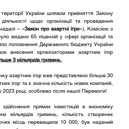
 території України шляхом прийняття Закону 
іяльності щодо організації та проведення 
надалі – «
Закон про азартні ігри
»), Комісією з 
ло видано 65 ліцензій у сфері організації та 
ило поповнення Державного бюджету України 
к внесення організаторами азартних ігор 
льше 3 мільярдів гривень. 
нку азартних ігор вже представлено більше 30 
них ігор та є значна кількість нових компаній, 
у 2023 році, особливо після нашої Перемоги!
 здійснення прямих інвестицій в економіку 
и мільярдів гривень, кількість створених 
чих місць перевищила 10 000, був наданий  