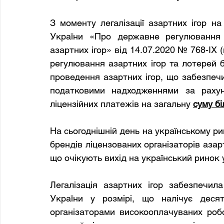
З моменту легалізації азартних ігор на
України «Про державне регулювання д
азартних ігор» від 14.07.2020 № 768-IX (
регулювання азартних ігор та лотерей бу
проведення азартних ігор, що забезпеч
податковими надходженнями за рахуно
ліцензійних платежів на загальну 
суму бі
На сьогоднішній день на українському ри
брендів ліцензованих організаторів азарт
що очікують вихід на український ринок 
Легалізація азартних ігор забезпечила
України у розмірі, що налічує десятк
організаторами високооплачуваних робо