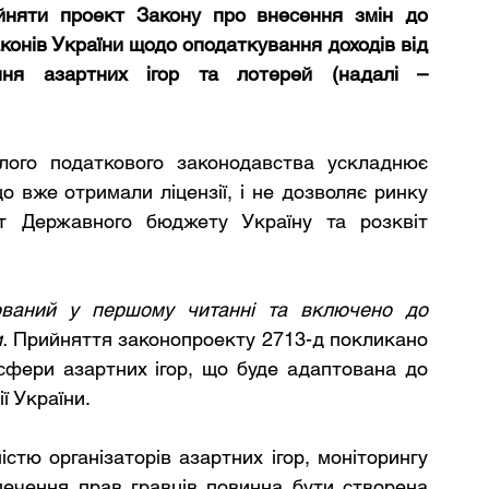
няти проект Закону про внесення змін до 
конів України щодо оподаткування доходів від 
діяльності з організації та проведення азартних ігор та лотерей (надалі – 
ілого податкового законодавства ускладнює 
що вже отримали ліцензії, і не дозволяє ринку 
т Державного бюджету Україну та розквіт 
ований у першому читанні та включено до 
. 
Прийняття законопроекту 2713-д покликано 
фери азартних ігор, що буде адаптована до 
ї України. 
тю організаторів азартних ігор, моніторингу 
ечення прав гравців повинна бути створена 