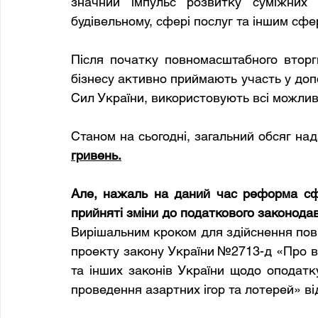
значний імпульс розвитку суміжних г
будівельному, сфері послуг та іншим сфе
Після початку повномасштабного вторг
бізнесу активно приймають участь у допо
Сил України, використовують всі можлив
Станом на сьогодні, загальний обсяг на
гривень.
Але, нажаль на даний час реформа сфе
прийняті зміни до податкового законодав
Вирішальним кроком для здійснення повн
проекту закону України №2713-д «Про вн
та інших законів України щодо оподаткув
проведення азартних ігор та лотерей» ві