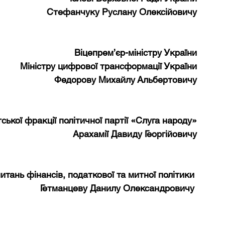
Стефанчуку Руслану Олексійовичу
Віцепрем’єр-міністру України
Міністру цифрової трансформації України
Федорову Михайлу Альбертовичу
тської фракції політичної партії «Слуга народу»
Арахамії Давиду Георгійовичу
питань фінансів, податкової та митної політики 
Гетманцеву Данилу Олександровичу 