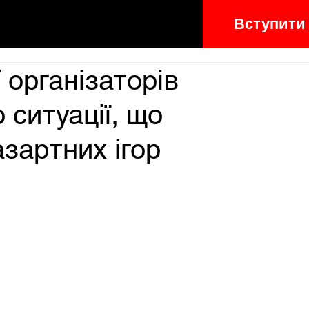
Вступити
рганізаторів
 ситуації, що
азартних ігор