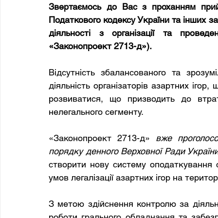
Звертаємось до Вас з проханням прий
Податкового кодексу України та інших за
«
Законопроект 2713-д»). 
Відсутність збалансованого та зрозум
діяльність організаторів азартних ігор, 
розвиватися, що призводить до втра
нелегального сегменту.
«
Законопроект 2713-д» 
вже проголос
порядку денного Верховної Ради України
створити нову систему оподаткування с
умов легалізації азартних ігор на територі
З метою здійснення контролю за діяльніс
роботи грального обладнання та забезп