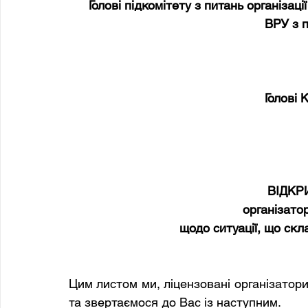
Голові підкомітету з питань організац
ВРУ з п
Голові 
ВІДКР
організатор
щодо ситуації, що скл
Цим листом ми, ліцензовані організатори
та звертаємося до Вас із наступним.