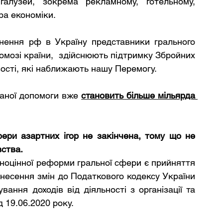
алузей, зокрема рекламному, готельному, 
ра економіки. 
нення рф в Україну представники грального 
мозі країни,  здійснюють підтримку Збройних 
ості, які наближають нашу Перемогу.
даної допомоги вже 
становить більше мільярда 
ри азартних ігор не закінчена, тому що не 
ства. 
оцінної реформи гральної сфери є прийняття 
есення змін до Податкового кодексу України 
ання доходів від діяльності з організації та 
д 19.06.2020 року.