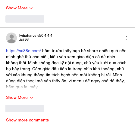
Show More
Like
Reply
lydiaharve.y50.4.4.4
Jul 22
https://sc88e.com/
 hôm trước thấy bạn bè share nhiều quá nên 
mình ghé thử cho biết, kiểu vào xem giao diện có dễ nhìn 
không thôi. Mình không đọc kỹ nội dung, chủ yếu lướt qua cách 
họ bày trang. Cảm giác đầu tiên là trang nhìn khá thoáng, chữ 
với các khung thông tin tách bạch nên mắt không bị rối. Mình 
dùng điện thoại mà vẫn thấy ổn, vì menu để ngay chỗ dễ thấy, 
bấm qua lại mấy…
Show More
Like
Reply
Show more comments