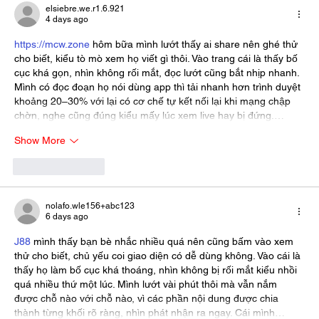
elsiebre.we.r1.6.921
4 days ago
https://mcw.zone
 hôm bữa mình lướt thấy ai share nên ghé thử 
cho biết, kiểu tò mò xem họ viết gì thôi. Vào trang cái là thấy bố 
cục khá gọn, nhìn không rối mắt, đọc lướt cũng bắt nhịp nhanh. 
Mình có đọc đoạn họ nói dùng app thì tải nhanh hơn trình duyệt 
khoảng 20–30% với lại có cơ chế tự kết nối lại khi mạng chập 
chờn, nghe cũng đúng kiểu mấy lúc xem live hay bị đứng.…
Show More
Like
Reply
nolafo.wle156+abc123
6 days ago
J88
 mình thấy bạn bè nhắc nhiều quá nên cũng bấm vào xem 
thử cho biết, chủ yếu coi giao diện có dễ dùng không. Vào cái là 
thấy họ làm bố cục khá thoáng, nhìn không bị rối mắt kiểu nhồi 
quá nhiều thứ một lúc. Mình lướt vài phút thôi mà vẫn nắm 
được chỗ nào với chỗ nào, vì các phần nội dung được chia 
thành từng khối rõ ràng, nhìn phát nhận ra ngay. Cái mình…