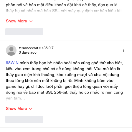
phần nói về bảo mật điều khoản đặt khá dễ thấy, đọc qua là 
thấy họ có nhắc mã hóa SSL với mấy quy định cơ bản kiểu tài…
Show More
Like
Reply
terrancecart.e.r.36.0.7
3 days ago
98WIN
 mình thấy bạn bè nhắc hoài nên cũng ghé thử cho biết, 
kiểu vào xem trang chủ có dễ dùng không thôi. Vừa mở lên là 
thấy giao diện khá thoáng, kéo xuống mượt và chia nội dung 
theo từng khối nên mắt không bị rối. Mình không bấm vào 
game hay gì, chỉ đọc lướt phần giới thiệu tổng quan với mấy 
dòng nói về bảo mật SSL 256-bit, thấy họ có nhắc rõ nên cũng 
yên tâm…
Show More
Like
Reply