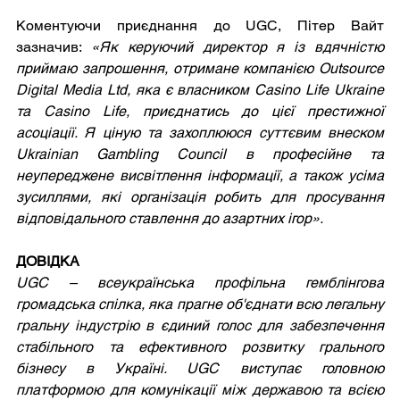
Коментуючи приєднання до UGC, Пітер Вайт 
зазначив: 
«Як керуючий директор я із вдячністю 
приймаю запрошення, отримане компанією Outsource 
Digital Media Ltd, яка є власником Casino Life Ukraine 
та Casino Life, приєднатись до цієї престижної 
асоціації. Я ціную та захоплююся суттєвим внеском 
Ukrainian Gambling Council в професійне та 
неупереджене висвітлення інформації, а також усіма 
зусиллями, які організація робить для просування 
відповідального ставлення до азартних ігор».
ДОВІДКА 
UGC – всеукраїнська профільна гемблінгова 
громадська спілка, яка прагне об'єднати всю легальну 
гральну індустрію в єдиний голос для забезпечення 
стабільного та ефективного розвитку грального 
бізнесу в Україні. UGC виступає головною 
платформою для комунікації між державою та всією 