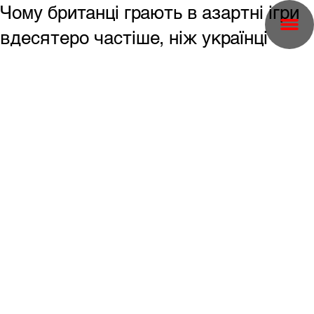
Чому британці грають в азартні ігри
вдесятеро частіше, ніж українці