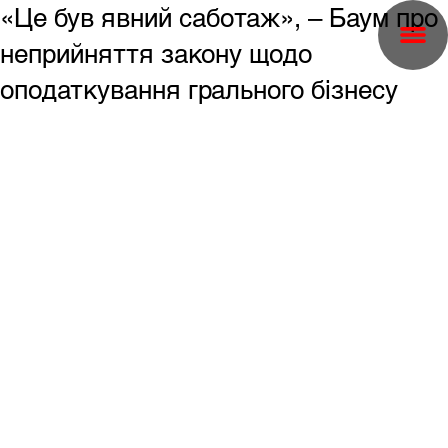
«Це був явний саботаж», – Баум про
неприйняття закону щодо
оподаткування грального бізнесу