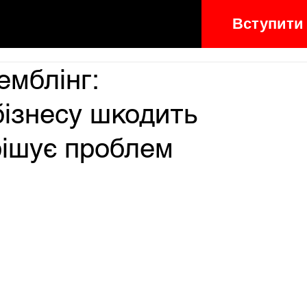
Вступити
емблінг:
бізнесу шкодить
ирішує проблем