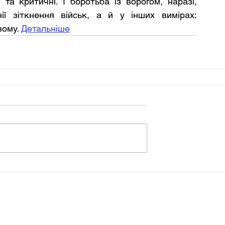
а критичні. І боротьба із ворогом, наразі, 
ї зіткнення військ, а й у інших вимірах: 
ому. 
Детальніше