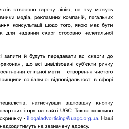
тів створено гарячу лінію, на яку можуть 
вники медіа, рекламних компаній, легальних 
ання консультації щодо того, якою має бути 
ж для надання скарг стосовно нелегальної 
і запити й будуть передавати всі скарги до 
конані, що всі цивілізовані суб’єкти ринку 
осягнення спільної мети – створення чистого 
ринципи соціальної відповідальності в сфері 
іалістів, натиснувши відповідну кнопку 
зартних ігор» на сайті UGC. Також можливо 
скриньку - 
illegaladvertising@uagc.org.ua
. Наші 
і надходитимуть на зазначену адресу.