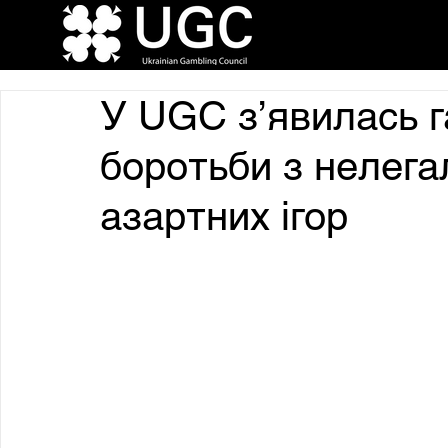
У UGC з’явилась г
боротьби з нелег
азартних ігор