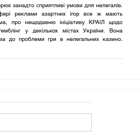
орює занадто сприятливі умови для нелегалів. 
фері реклами азартних ігор все ж мають 
ма, про нещодавню ініціативу КРАІЛ щодо 
емблінг у декількох містах України. Вона 
покликала привернути увагу суспільства до проблеми гри в нелегальних казино. 