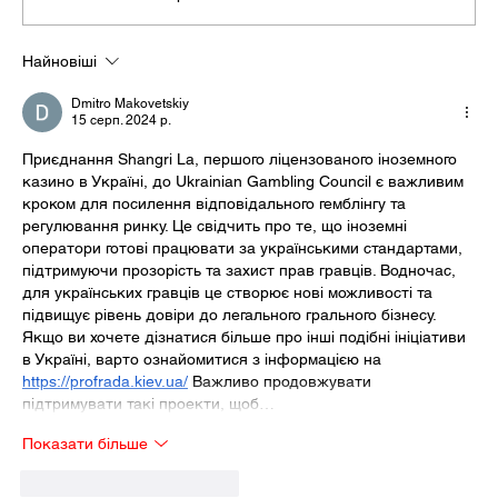
Найновіші
Dmitro Makovetskiy
15 серп. 2024 р.
Приєднання Shangri La, першого ліцензованого іноземного 
казино в Україні, до Ukrainian Gambling Council є важливим 
кроком для посилення відповідального гемблінгу та 
регулювання ринку. Це свідчить про те, що іноземні 
оператори готові працювати за українськими стандартами, 
підтримуючи прозорість та захист прав гравців. Водночас, 
для українських гравців це створює нові можливості та 
підвищує рівень довіри до легального грального бізнесу. 
Якщо ви хочете дізнатися більше про інші подібні ініціативи 
в Україні, варто ознайомитися з інформацією на 
https://profrada.kiev.ua/
 Важливо продовжувати 
підтримувати такі проекти, щоб…
Показати більше
Вподобати
Відповісти