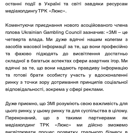
останні події в Україні та світі завдяки ресурсам 
медіахолдингу ТРК «Люкс».
Коментуючи приєднання нового асоційованого члена 
голова Ukrainian Gambling Council зазначив: «ЗМІ – це 
четверта влада. Ми дуже вдячні нашим колегам з 
засобів масової інформації за те, що вони професійно 
та фахово підходять до висвітлення достатньо 
складної в багатьох аспектах сфери азартних ігор. Ми 
вдячні за те, що вони надають правдиву інформацію 
та готові брати особисту участь у вдосконаленні 
ринку з точки зору дотримання принципів соціальної 
відповідальності, зокрема у сфері реклами. 
Дуже приємно, що ЗМІ розуміють свою важливість для 
цього ринку, у цьому ринку та для суспільства в цілому. 
Переконаний, що з такими партнерами як 
медіахолдинг ТРК «Люкс» ми дійсно зможемо 
висвітлювати процес розвитку грального бізнесу в 