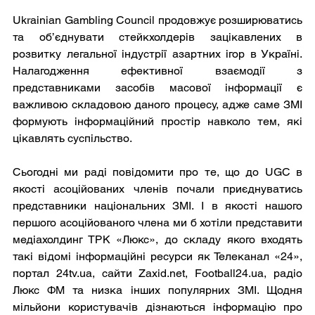
Ukrainian Gambling Council продовжує розширюватись 
та об’єднувати стейкхолдерів зацікавлених в 
розвитку легальної індустрії азартних ігор в Україні. 
Налагодження ефективної взаємодії з 
представниками засобів масової інформації є 
важливою складовою даного процесу, адже саме ЗМІ 
формують інформаційний простір навколо тем, які 
цікавлять суспільство. 
Сьогодні ми раді повідомити про те, що до UGC в 
якості асоційованих членів почали приєднуватись 
представники національних ЗМІ. І в якості нашого 
першого асоційованого члена ми б хотіли представити 
медіахолдинг ТРК «Люкс», до складу якого входять 
такі відомі інформаційні ресурси як Телеканал «24», 
портал 24tv.ua, сайти Zaxid.net, Football24.ua, радіо 
Люкс ФМ та низка інших популярних ЗМІ. Щодня 
мільйони користувачів дізнаються інформацію про 