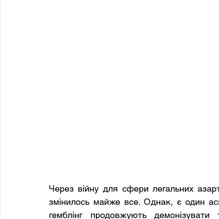
Через війну для сфери легальних азартни
змінилось майже все. Однак, є один ас
гемблінг продовжують демонізувати 