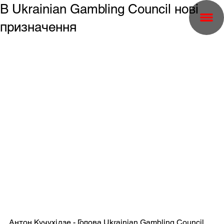
В Ukrainian Gambling Council нові
призначення
Антон Кучухідзе - Голова Ukrainian Gambling Council