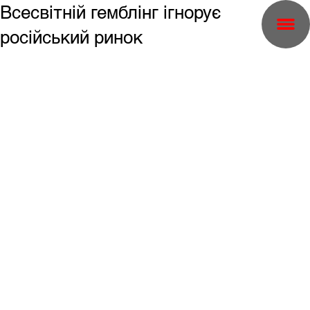
Всесвітній гемблінг ігнорує
російський ринок