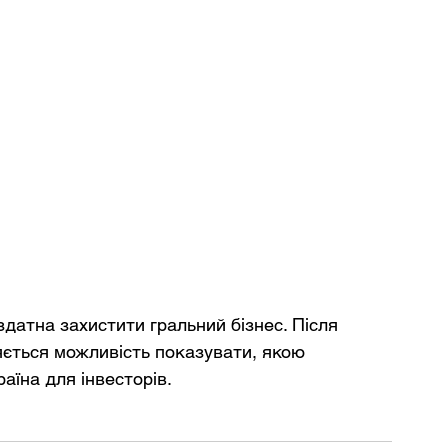
датна захистити гральний бізнес. Після 
яється можливість показувати, якою 
їна для інвесторів.