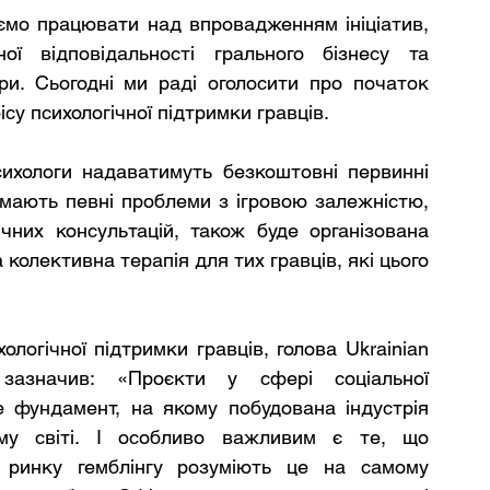
мо працювати над впровадженням ініціатив, 
ї відповідальності грального бізнесу та 
ри. Сьогодні ми раді оголосити про початок 
су психологічної підтримки гравців. 
ихологи надаватимуть безкоштовні первинні 
 мають певні проблеми з ігровою залежністю, 
чних консультацій, також буде організована 
колективна терапія для тих гравців, які цього 
огічної підтримки гравців, голова Ukrainian 
зазначив: «Проєкти у сфері соціальної 
е фундамент, на якому побудована індустрія 
ому світі. І особливо важливим є те, що 
о ринку гемблінгу розуміють це на самому 