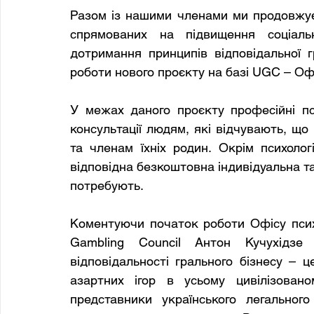
Разом із нашими членами ми продовжує
спрямованих на підвищення соціально
дотримання принципів відповідальної г
роботи нового проєкту на базі UGC – Офі
У межах даного проєкту професійні пс
консультації людям, які відчувають, що
та членам їхніх родин. Окрім психологі
відповідна безкоштовна індивідуальна та 
потребують. 
Коментуючи початок роботи Офісу психол
Gambling Council Антон Кучухідзе 
відповідальності грального бізнесу – ц
азартних ігор в усьому цивілізован
представники українського легальног