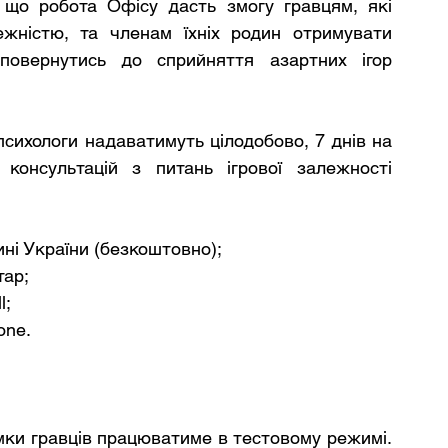
 що робота Офісу дасть змогу гравцям, які 
жністю, та членам їхніх родин отримувати 
повернутись до сприйняття азартних ігор 
психологи надаватимуть цілодобово, 7 днів на 
консультацій з питань ігрової залежності 
ині України (безкоштовно);
ар; 
l;
one. 
мки гравців працюватиме в тестовому режимі. 