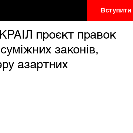
Вступити
КРАІЛ проєкт правок
 суміжних законів,
еру азартних