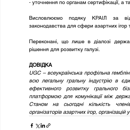
⁃ уточнення по органам сертифікації, а т
Висловлюємо подяку КРАІЛ за від
законодавства для сфери азартних ігор 
Переконані, що лише в діалозі держав
рішення для розвитку галузі.
ДОВІДКА
UGC – всеукраїнська профільна гемблінг
всю легальну гральну індустрію в єди
ефективного розвитку грального бі
платформою для комунікації між держав
Станом на сьогодні кількість член
організаторів азартних ігор, організацій 