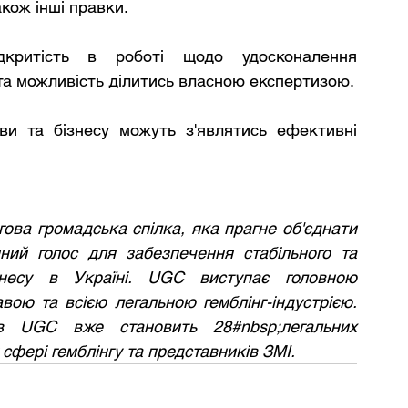
акож інші правки.
критість в роботі щодо удосконалення 
та можливість ділитись власною експертизою.
и та бізнесу можуть з'являтись ефективні 
ова громадська спілка, яка прагне об'єднати 
ний голос для забезпечення стабільного та 
знесу в Україні. UGC виступає головною 
ою та всією легальною гемблінг-індустрією. 
ів UGC вже становить 28#nbsp;легальних 
у сфері гемблінгу та представників ЗМІ.