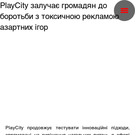
PlayCity залучає громадян до
боротьби з токсичною рекламою
азартних ігор
PlayCity продовжує тестувати інноваційні підходи, 
спрямовані на вирішення нагальних питань в сфері 