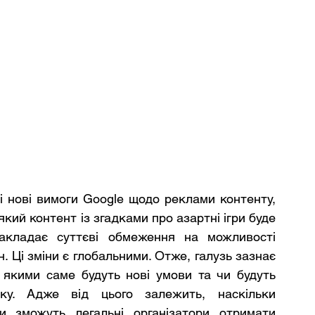
і нові вимоги Google щодо реклами контенту, 
який контент із згадками про азартні ігри буде 
акладає суттєві обмеження на можливості 
. Ці зміни є глобальними. Отже, галузь зазнає 
 якими саме будуть нові умови та чи будуть 
ку. Адже від цього залежить, наскільки 
 зможуть легальні організатори отримати 