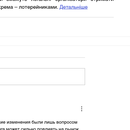
крема – лотерейниками. 
Детальніше
акие изменения были лишь вопросом 
га может сильно повлиять на рынок, 