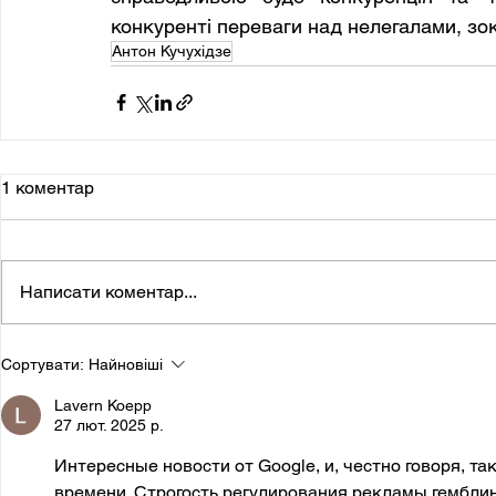
конкуренті переваги над нелегалами, зо
Антон Кучухідзе
1 коментар
Написати коментар...
Сортувати:
Найновіші
Lavern Koepp
27 лют. 2025 р.
Интересные новости от Google, и, честно говоря, т
времени. Строгость регулирования рекламы гемблин