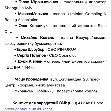
• Тарас Мірошниченко
 - генеральний директор 
Shangri La Kyiv.
• МиколаМельник
 - голова Ukrainian Gambling & 
Betting Association.
• Олег Конончук
 - генеральний директор Slots 
City.
• Михайло Коваль
 - голова Всеукраїнського 
союзу розвитку букмекерства.
• Тарас Шурубор
 - CEO PIN-UP.UA.
• Сергій Потапов
 - CEO Cosmolot.
• Джон Ківінен
 – операційний директор компанії 
«ВОЛНА 4444».
Місце проведення:
 вул. Еспланадна, 20, прес-
центр інформаційного агентства 
        «Українські Новини», 1 поверх (праве крило).
        Контакт для акредитації ЗМІ:
 (050) 412 48 61 або 
press-centreun.un@ukr.net