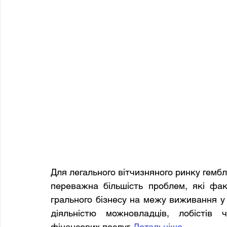
Для легального вітчизняного ринку гембл
переважна більшість проблем, які факт
грального бізнесу на межу виживання у 2
діяльністю можновладців, лобістів 
фінансових послуг. 
Детальніше