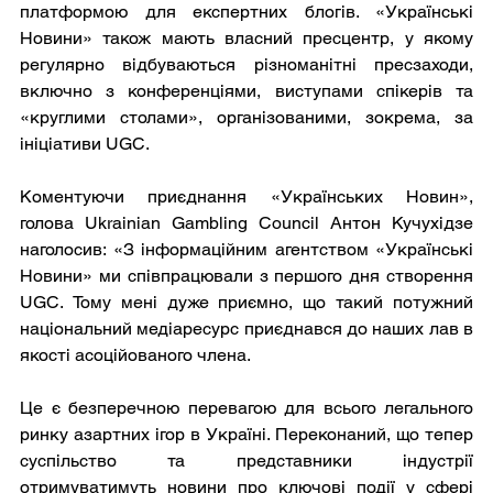
платформою для експертних блогів. «Українські 
Новини» також мають власний пресцентр, у якому 
регулярно відбуваються різноманітні пресзаходи, 
включно з конференціями, виступами спікерів та 
«круглими столами», організованими, зокрема, за 
ініціативи UGC.
Коментуючи приєднання «Українських Новин», 
голова Ukrainian Gambling Council Антон Кучухідзе 
наголосив: «З інформаційним агентством «Українські 
Новини» ми співпрацювали з першого дня створення 
UGC. Тому мені дуже приємно, що такий потужний 
національний медіаресурс приєднався до наших лав в 
якості асоційованого члена. 
Це є безперечною перевагою для всього легального 
ринку азартних ігор в Україні. Переконаний, що тепер 
суспільство та представники індустрії 
отримуватимуть новини про ключові події у сфері 