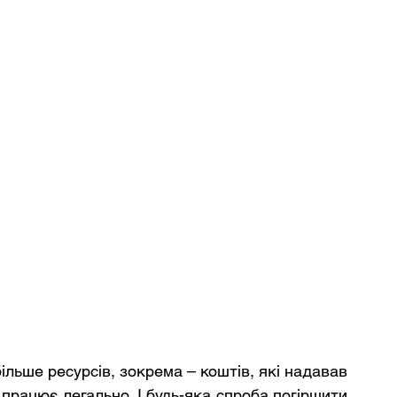
ільше ресурсів, зокрема – коштів, які надавав 
 працює легально. І будь-яка спроба погіршити 