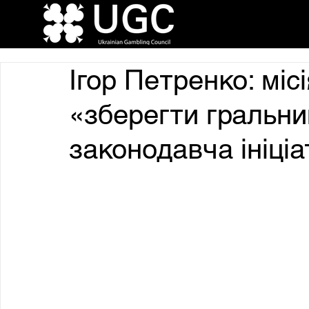
Ігор Петренко: міс
«зберегти гральни
законодавча ініціа