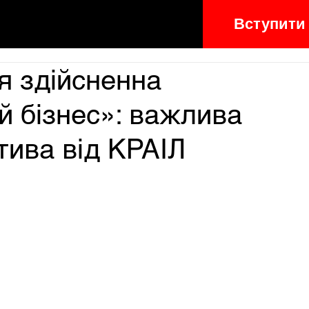
Вступити
ія здійсненна
й бізнес»: важлива
тива від КРАІЛ