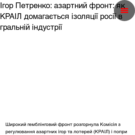
Ігор Петренко: азартний фронт: як
КРАІЛ домагається ізоляції росії в
гральній індустрії
Широкий гемблінговий фронт розгорнула Комісія з 
регулювання азартних ігор та лотерей (КРАІЛ) і попри 