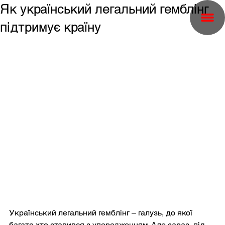
Як український легальний гемблінг
підтримує країну
Український легальний гемблінг – галузь, до якої 
багато хто ставився з упередженням. Але зараз, під 