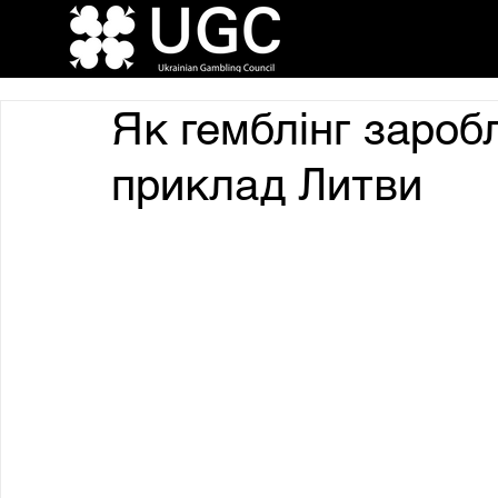
Як гемблінг зароб
приклад Литви