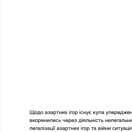
Щодо азартних ігор існує купа упереджен
вкоренились через діяльність нелегальни
легалізації азартних ігор та війни ситуа