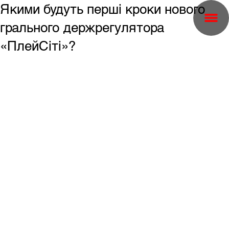
Якими будуть перші кроки нового
грального держрегулятора
«ПлейСіті»?