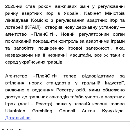
2025-ий став роком важливих змін у регулюванні 
ринку азартних ігор в Україні. Кабінет Міністрів 
ліквідував Комісію з регулювання азартних ігор та 
лотерей (КРАІЛ) і створив нову державну установу — 
агентство «ПлейСіті». Новий регуляторний орган 
покликаний покращити контроль за азартними іграми 
та запобігти поширенню ігрової залежності, яка, 
незважаючи на її незначні масштаби, все ж таки є 
серед українських гравців. 
Агентство «ПлейСіті» тепер відповідатиме за 
втілення нових стандартів у гральній індустрії, 
включно з веденням Реєстру осіб, яким обмежено 
доступ до гральних закладів та/або участь в азартних 
іграх (далі – Реєстр), пише у власній колонці голова 
Ukrainian Gambling Council Антон Кучухідзе. 
Детальніше