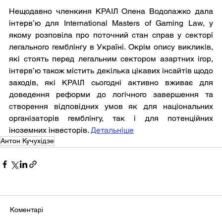
Нещодавно членкиня КРАІЛ Олена Водолажко дала 
інтерв’ю для International Masters of Gaming Law, у 
якому розповіла про поточний стан справ у секторі 
легального гемблінгу в Україні. Окрім опису викликів, 
які стоять перед легальним сектором азартних ігор, 
інтерв’ю також містить декілька цікавих інсайтів щодо 
заходів, які КРАІЛ сьогодні активно вживає для 
доведення реформи до логічного завершення та 
створення відповідних умов як для національних 
організаторів гемблінгу, так і для потенційних 
іноземних інвесторів. 
Детальніше
Антон Кучухідзе
Коментарі