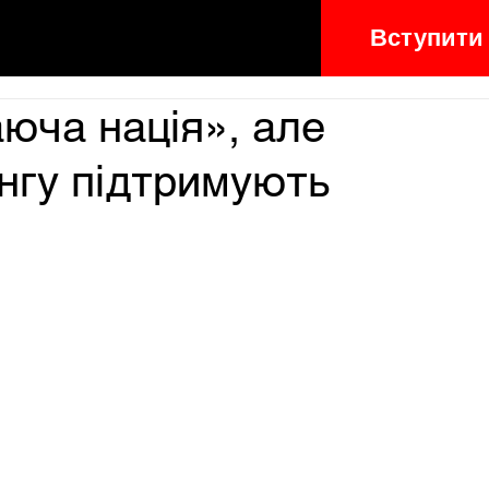
Вступити
аюча нація», але
інгу підтримують