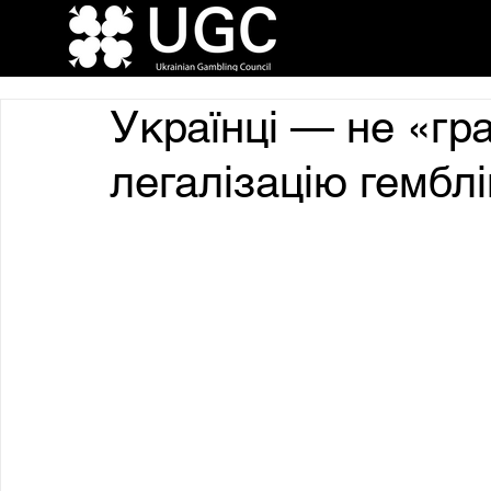
Українці — не «гр
легалізацію гембл