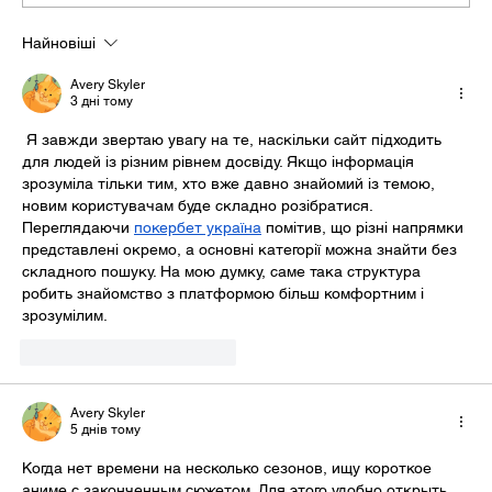
Найновіші
Avery Skyler
3 дні тому
 Я завжди звертаю увагу на те, наскільки сайт підходить 
для людей із різним рівнем досвіду. Якщо інформація 
зрозуміла тільки тим, хто вже давно знайомий із темою, 
новим користувачам буде складно розібратися. 
Переглядаючи 
покербет україна
 помітив, що різні напрямки 
представлені окремо, а основні категорії можна знайти без 
складного пошуку. На мою думку, саме така структура 
робить знайомство з платформою більш комфортним і 
зрозумілим.
Вподобати
Відповісти
Avery Skyler
5 днів тому
Когда нет времени на несколько сезонов, ищу короткое 
аниме с законченным сюжетом. Для этого удобно открыть 