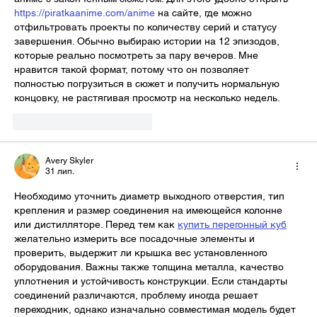
https://piratkaanime.com/anime
 на сайте, где можно 
отфильтровать проекты по количеству серий и статусу 
завершения. Обычно выбираю истории на 12 эпизодов, 
которые реально посмотреть за пару вечеров. Мне 
нравится такой формат, потому что он позволяет 
полностью погрузиться в сюжет и получить нормальную 
концовку, не растягивая просмотр на несколько недель.
Вподобати
Відповісти
Avery Skyler
31 лип.
Необходимо уточнить диаметр выходного отверстия, тип 
крепления и размер соединения на имеющейся колонне 
или дистилляторе. Перед тем как 
купить перегонный куб
желательно измерить все посадочные элементы и 
проверить, выдержит ли крышка вес установленного 
оборудования. Важны также толщина металла, качество 
уплотнения и устойчивость конструкции. Если стандарты 
соединений различаются, проблему иногда решает 
переходник, однако изначально совместимая модель будет 