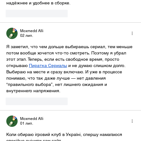
надёжнее и удобнее в сборке.
Вподобати
Відповісти
Moxmedd Alli
02 лип.
Я заметил, что чем дольше выбираешь сериал, тем меньше 
потом вообще хочется что-то смотреть. Поэтому я убрал 
этот этап. Теперь, если есть свободное время, просто 
открываю 
Пиратка Сериалы
 и не думаю слишком долго. 
Выбираю на месте и сразу включаю. И уже в процессе 
понимаю, что так даже лучше — нет давления 
“правильного выбора”, нет лишнего ожидания и 
внутреннего напряжения.
Вподобати
Відповісти
Moxmedd Alli
01 лип.
Коли обираю ігровий клуб в Україні, спершу намагаюся 
спокійно оцінити сам сайт. 