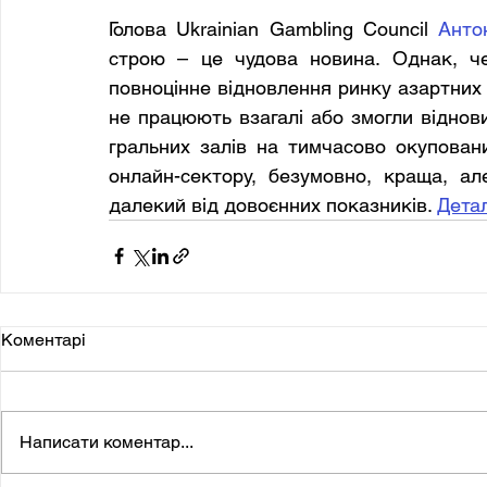
Голова Ukrainian Gambling Council 
Анто
строю – це чудова новина. Однак, че
повноцінне відновлення ринку азартних і
не працюють взагалі або змогли віднов
гральних залів на тимчасово окуповани
онлайн-сектору, безумовно, краща, ал
далекий від довоєнних показників. 
Дета
Коментарі
Написати коментар...