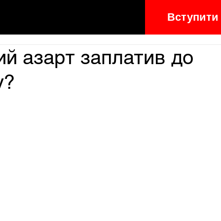
Вступити
ий азарт заплатив до
у?