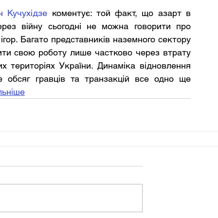
н Кучухідзе 
коментує: той факт, що азарт в 
рез війну сьогодні не можна говорити про 
гор. Багато представників наземного сектору 
ити свою роботу лише частково через втрату 
х територіях України. Динаміка відновлення 
е обсяг гравців та транзакцій все одно ще 
льніше