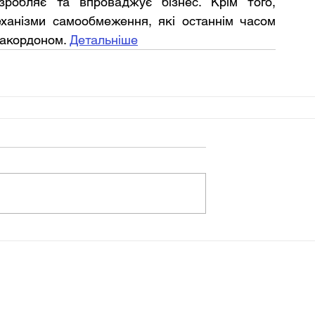
озробляє та впроваджує бізнес. Крім того, 
анізми самообмеження, які останнім часом 
закордоном. 
Детальніше