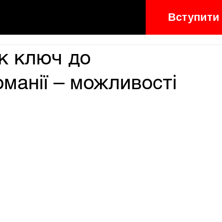
Вступити
к ключ до
манії – можливості