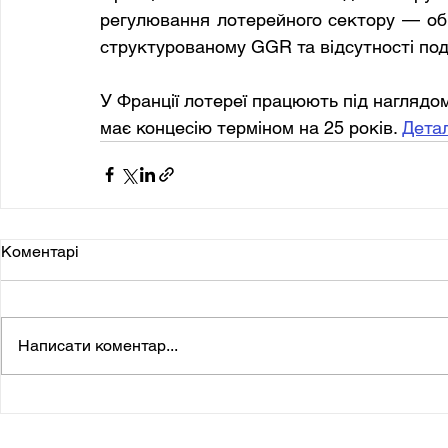
регулювання лотерейного сектору — оби
структурованому GGR та відсутності пода
У Франції лотереї працюють під наглядо
має концесію терміном на 25 років. 
Дета
Коментарі
Написати коментар...