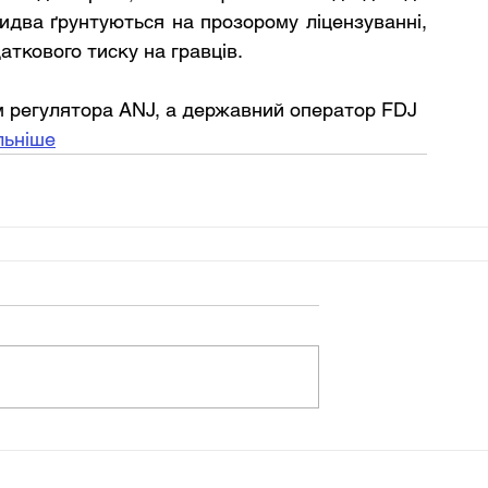
два ґрунтуються на прозорому ліцензуванні, 
ткового тиску на гравців.
м регулятора ANJ, а державний оператор FDJ 
льніше