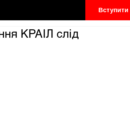
Вступити
ня КРАІЛ слід