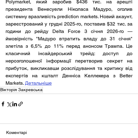
Polymarket, який заробив $436 тис. на арешті 
президента Венесуели Ніколаса Мадуро, оголив 
системну вразливість prediction markets. Новий акаунт, 
зареєстрований у грудні 2025-го, поставив $32 тис. за 
години до рейду Delta Force 3 січня 2026-го — 
ймовірність "Мадуро втратить владу до 31 січня" 
злетіла з 6,5% до 11% перед анонсом Трампа. Це 
класичний інсайдерський трейд: доступ до 
нерозголошеної інформації перетворив секрет на 
прибуток, викликавши розслідування та критику від 
експертів на кшталт Денніса Келлехера з Better 
Markets. 
Детальніше
Вікторія Закревська
Коментарі