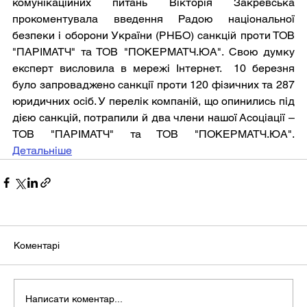
комунікаційних питань Вікторія Закревська 
прокоментувала введення Радою національної 
безпеки і оборони України (РНБО) санкцій проти ТОВ 
"ПАРІМАТЧ" та ТОВ "ПОКЕРМАТЧ.ЮА". Свою думку 
експерт висловила в мережі Інтернет.  10 березня 
було запроваджено санкції проти 120 фізичних та 287 
юридичних осіб. У перелік компаній, що опинились під 
дією санкцій, потрапили й два члени нашої Асоціації – 
ТОВ "ПАРІМАТЧ" та ТОВ "ПОКЕРМАТЧ.ЮА". 
Детальніше
Коментарі
Написати коментар...