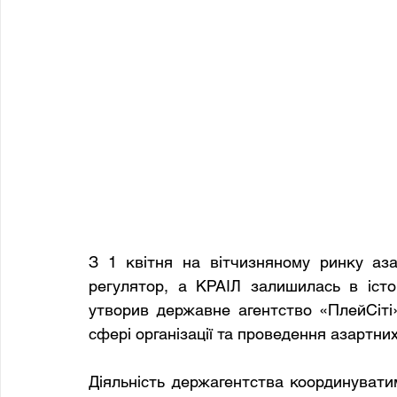
З 1 квітня на вітчизняному ринку аза
регулятор, а КРАІЛ залишилась в істор
утворив державне агентство «ПлейСіті»
сфері організації та проведення азартних
Діяльність держагентства координуватим