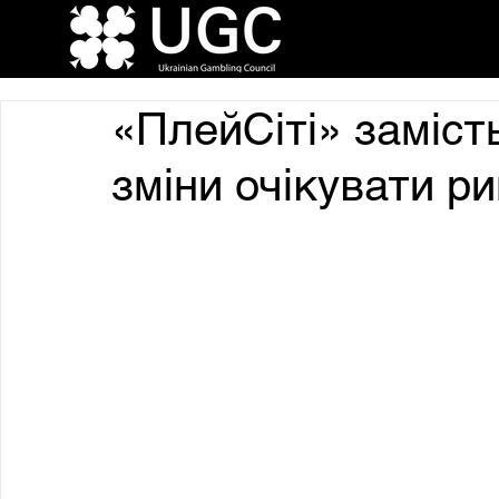
«ПлейСіті» замість
зміни очікувати ри