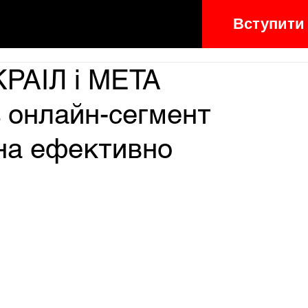
Вступити
КРАІЛ і META
ь онлайн-сегмент
жна ефективно