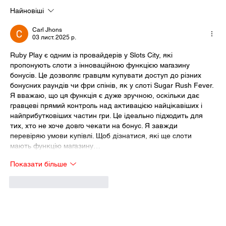
Найновіші
Carl Jhons
03 лист. 2025 р.
Ruby Play є одним із провайдерів у Slots City, які 
пропонують слоти з інноваційною функцією магазину 
бонусів. Це дозволяє гравцям купувати доступ до різних 
бонусних раундів чи фри спінів, як у слоті Sugar Rush Fever. 
Я вважаю, що ця функція є дуже зручною, оскільки дає 
гравцеві прямий контроль над активацією найцікавіших і 
найприбутковіших частин гри. Це ідеально підходить для 
тих, хто не хоче довго чекати на бонус. Я завжди 
перевіряю умови купівлі. Щоб дізнатися, які ще слоти 
мають функцію магазину…
Показати більше
Вподобати
Відповісти