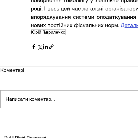
повернення гемблінгу у легальне правов
році. І весь цей час легальні організато
впорядкування системи оподаткування т
нових постійних фіскальних норм. 
Детал
Юрій Гаврилечко
Коментарі
Написати коментар...
© All Right Reserved.