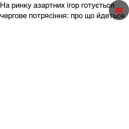
На ринку азартних ігор готується
чергове потрясіння: про що йдеться