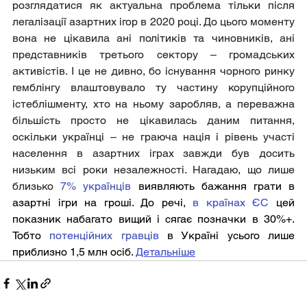
розглядатися як актуальна проблема тільки після 
легалізації азартних ігор в 2020 році. До цього моменту 
вона не цікавила ані політиків та чиновників, ані 
представників третього сектору – громадських 
активістів. І це не дивно, бо існування чорного ринку 
гемблінгу влаштовувало ту частину корупційного 
істеблішменту, хто на ньому заробляв, а переважна 
більшість просто не цікавилась даним питання, 
оскільки українці – не граюча нація і рівень участі 
населення в азартних іграх завжди був досить 
низьким всі роки незалежності. Нагадаю, що лише 
близько 
7% українців
 виявляють бажання грати в 
азартні ігри на гроші. До речі, 
в країнах ЄС
 цей 
показник набагато вищий і сягає позначки в 30%+. 
Тобто 
потенційних гравців
 в Україні усього лише 
приблизно 1,5 млн осіб. 
Детальніше